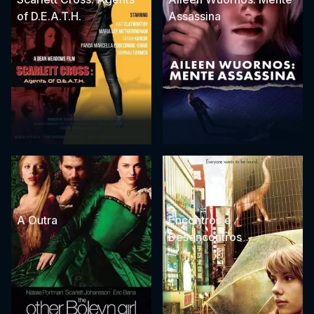
of D.E.A.T.H.
Assassina
A Outra
Encontros e
Desencontros