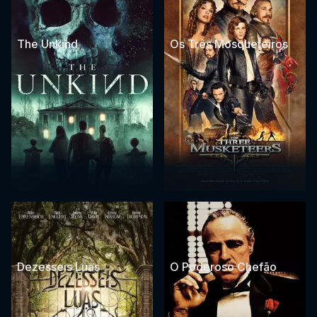
The Unkind
Os Três Mosqueteiros
Dezesseis Luas
O Poderoso Chefão