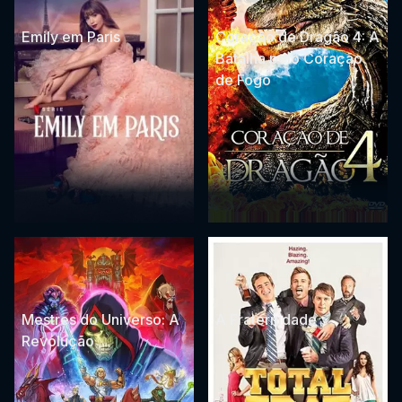
Emily em Paris
Coração de Dragão 4: A
Batalha pelo Coração
de Fogo
Mestres do Universo: A
A Fraternidade
Revolução