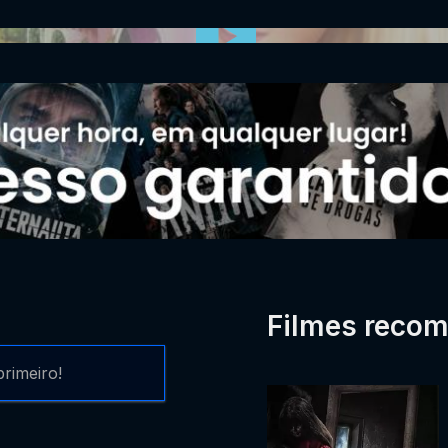
0:00:00 /
0:00
Filmes reco
rimeiro!