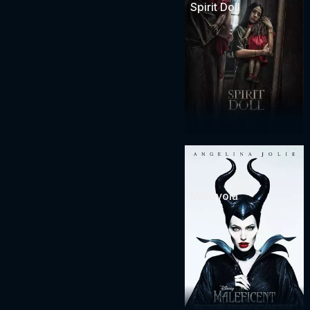
Spirit Doll
Malévola