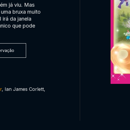
ém já viu. Mas
e uma bruxa muito
irá da janela
 único que pode
servação
r
, Ian James Corlett,