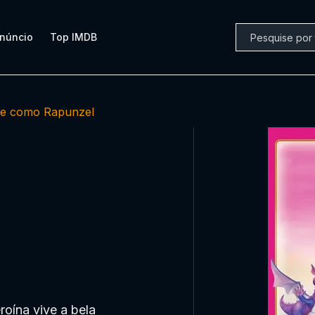
núncio
Top IMDB
ie como Rapunzel
oína vive a bela