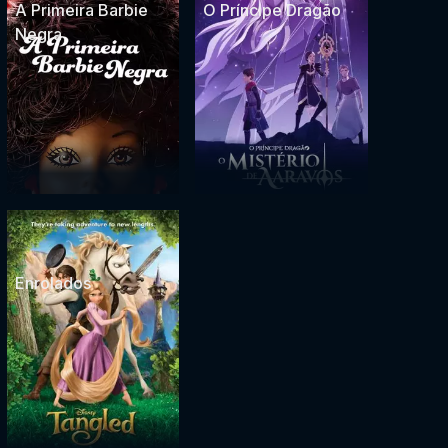
A Primeira Barbie
O Príncipe Dragão
Negra
Enrolados