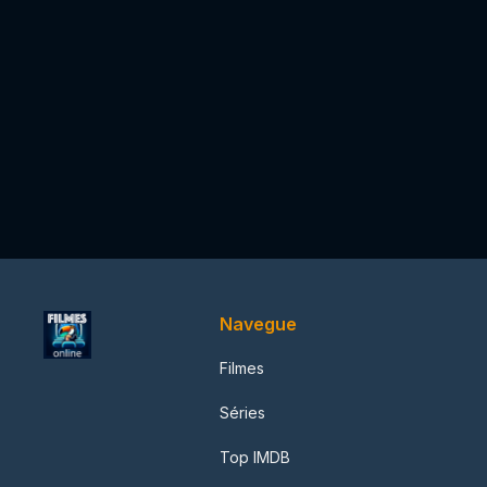
Navegue
Filmes
Séries
Top IMDB