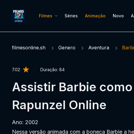
Filmes
Séries
Animação
Novo
A
filmesonline.sh
Genero
Aventura
Barb
7.02
Duração:
84
Assistir Barbie como
Rapunzel Online
Ano: 2002
Nessa versão animada com a boneca Barbie a her