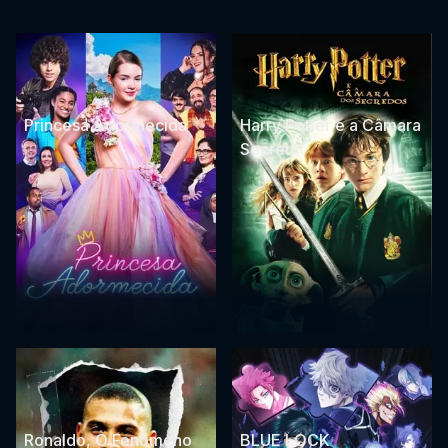
Princesa Adormecida
Harry Potter e a Câmara
Secreta
Ronaldo, O Fenômeno
BLUE LOCK