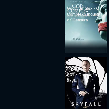
God Complex - O
Complexo Industrial
da Censura
007 - Operação
Skyfall