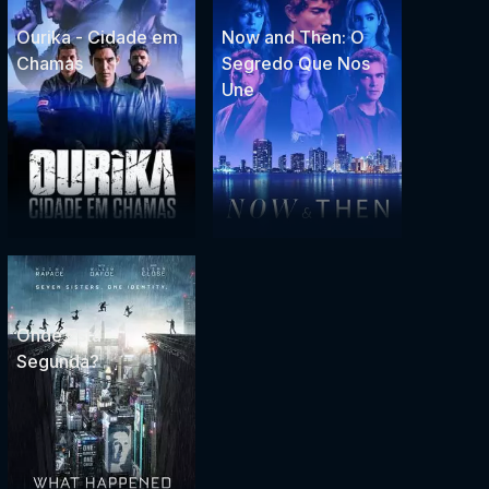
Ourika - Cidade em
Now and Then: O
Chamas
Segredo Que Nos
Une
Onde Está
Segunda?