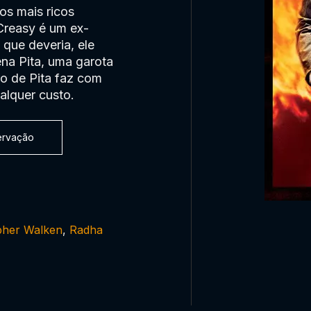
os mais ricos
Creasy é um ex-
que deveria, ele
na Pita, uma garota
ro de Pita faz com
alquer custo.
servação
pher Walken
,
Radha