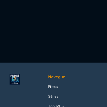
Navegue
Filmes
Séries
Top IMDB