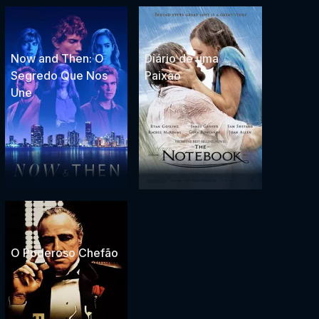
Now and Then: O
Diário de uma
Segredo Que Nos
Paixão
Une
O Poderoso Chefão