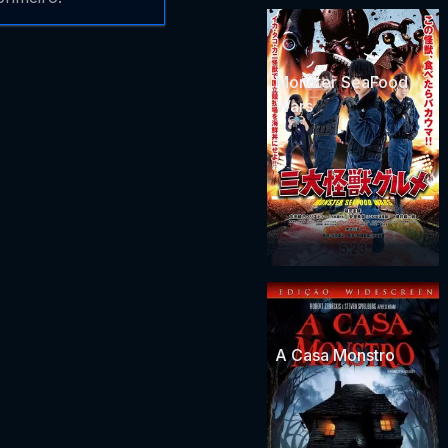
Monster SeaFood
Wars
A Casa Monstro