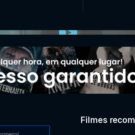
0:00:00 /
0:00
Filmes reco
rimeiro!