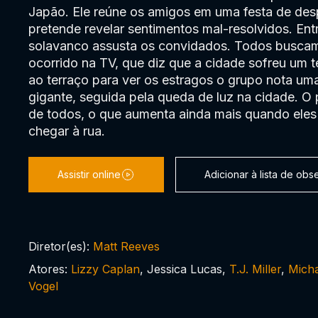
Japão. Ele reúne os amigos em uma festa de des
pretende revelar sentimentos mal-resolvidos. Ent
solavanco assusta os convidados. Todos buscam
ocorrido na TV, que diz que a cidade sofreu um 
ao terraço para ver os estragos o grupo nota um
gigante, seguida pela queda de luz na cidade. O
de todos, o que aumenta ainda mais quando ele
chegar à rua.
Assistir online
Adicionar à lista de ob
Diretor(es):
Matt Reeves
Atores:
Lizzy Caplan
, Jessica Lucas,
T.J. Miller
,
Micha
Vogel