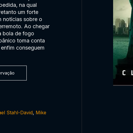
pedida, na qual
retanto um forte
 notícias sobre o
terremoto. Ao chegar
a bola de fogo
 pânico toma conta
s enfim conseguem
servação
el Stahl-David
,
Mike