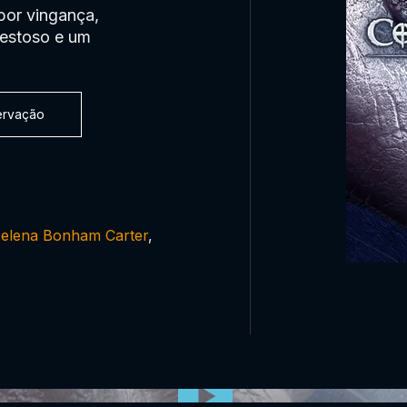
por vingança,
jestoso e um
servação
elena Bonham Carter
,
0:00:00 /
0:00