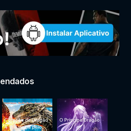
mendados
Coração de Dragão
O Príncipe Dragão
4: A Batalha pelo