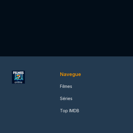
Navegue
Filmes
Séries
Top IMDB