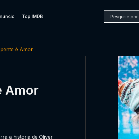
núncio
Top IMDB
pente é Amor
 é Amor
a a história de Oliver