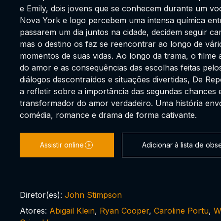
e Emily, dois jovens que se conhecem durante um vo
Nova York e logo percebem uma intensa química entr
passarem um dia juntos na cidade, decidem seguir c
mas o destino os faz se reencontrar ao longo de vár
momentos de suas vidas. Ao longo da trama, o filme 
do amor e as consequências das escolhas feitas pelo
diálogos descontraídos e situações divertidas, De Re
a refletir sobre a importância das segundas chances 
transformador do amor verdadeiro. Uma história env
comédia, romance e drama de forma cativante.
Assistir online
Adicionar à lista de ob
Diretor(es):
John Stimpson
Atores:
Abigail Klein
,
Ryan Cooper
,
Caroline Portu
,
W