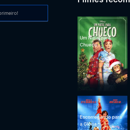
rimeiro!
Um Natal para
Chueco
Escorregando para
a Glória