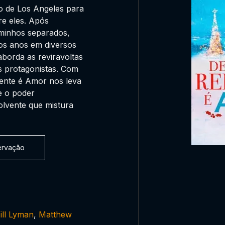
o de Los Angeles para
e eles. Após
aminhos separados,
ios anos em diversos
aborda as reviravoltas
s protagonistas. Com
pente é Amor nos leva
e o poder
olvente que mistura
servação
ill Lyman
,
Matthew