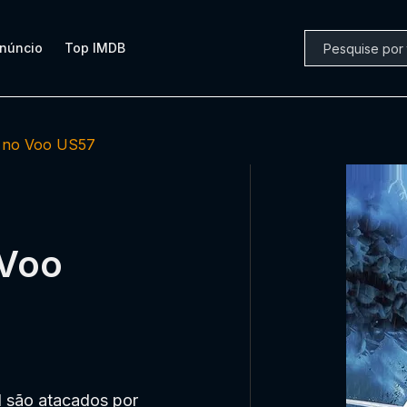
núncio
Top IMDB
 no Voo US57
 Voo
l são atacados por