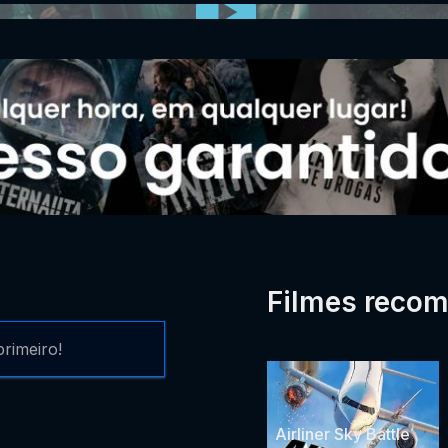
Filmes reco
rimeiro!
Airliner Sky Battle