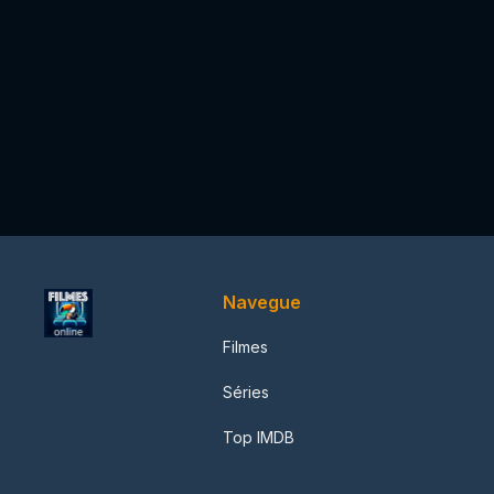
Navegue
Filmes
Séries
Top IMDB