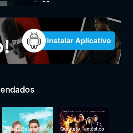
mendados
Belo Desastre: O
Quarteto Fantástico