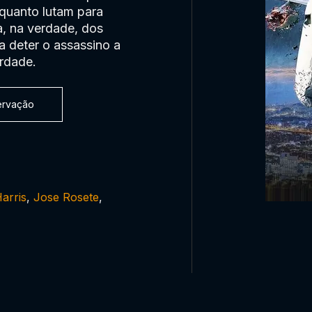
nquanto lutam para
a, na verdade, dos
a deter o assassino a
rdade.
servação
arris
,
Jose Rosete
,
0:00:00 /
0:00