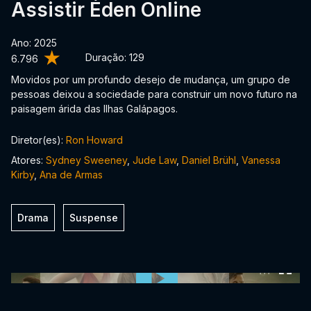
Assistir Éden Online
Ano: 2025
Duração:
129
6.796
Movidos por um profundo desejo de mudança, um grupo de
pessoas deixou a sociedade para construir um novo futuro na
paisagem árida das Ilhas Galápagos.
Diretor(es):
Ron Howard
Atores:
Sydney Sweeney
,
Jude Law
,
Daniel Brühl
,
Vanessa
Kirby
,
Ana de Armas
Drama
Suspense
0:00:00 /
0:00:00