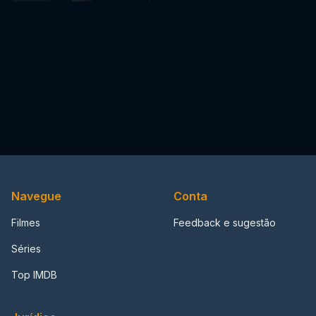
Navegue
Conta
Filmes
Feedback e sugestão
Séries
Top IMDB