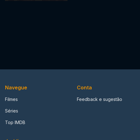
Navegue
Conta
Filmes
Feedback e sugestão
Séries
Top IMDB