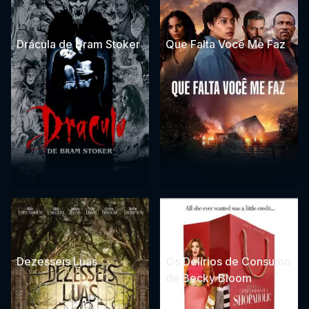
Drácula de Bram Stoker
Que Falta Você Me Faz
Dezesseis Luas
Os Delírios de Consumo
de Becky Bloom