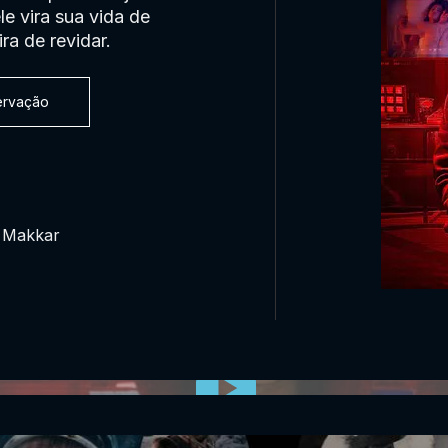
e vira sua vida de
ra de revidar.
servação
d Makkar
0:00:00 /
0:00