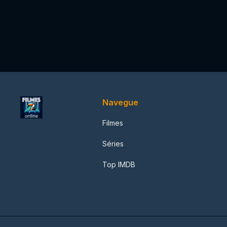
Navegue
Filmes
Séries
Top IMDB