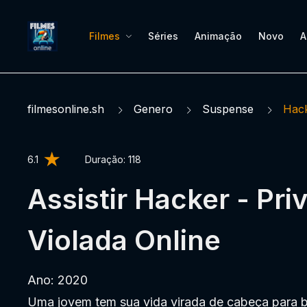
Filmes
Séries
Animação
Novo
A
filmesonline.sh
Genero
Suspense
Hack
6.1
Duração:
118
Assistir Hacker - Pri
Violada Online
Ano: 2020
Uma jovem tem sua vida virada de cabeça para b