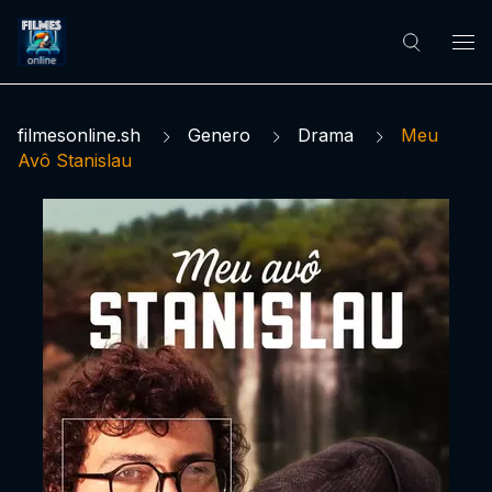
filmesonline.sh
Genero
Drama
Meu
Avô Stanislau