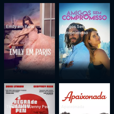
Emily em Paris
Amigos Sem
Compromisso
The Rule of Jenny Pen
Apaixonada