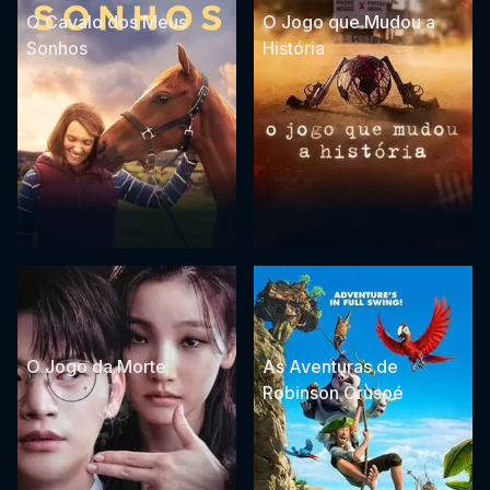
O Cavalo dos Meus
O Jogo que Mudou a
Sonhos
História
O Jogo da Morte
As Aventuras de
Robinson Crusoé