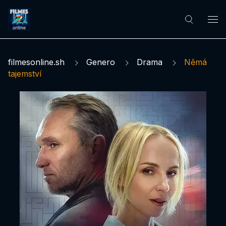
filmesonline.sh
Genero
Drama
Němá
tajemství