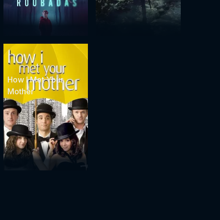
How I Met Your
Mother