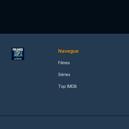
Navegue
Filmes
Séries
Top IMDB