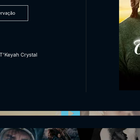
servação
 T'Keyah Crystal
0:00:00 /
0:00