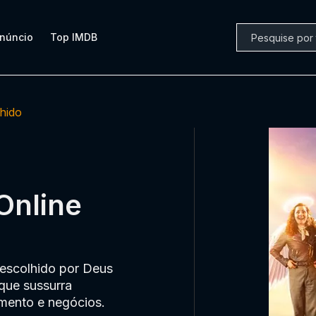
núncio
Top IMDB
hido
Online
 escolhido por Deus
que sussurra
mento e negócios.