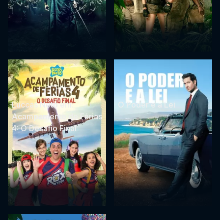
Luccas Neto em:
O Poder e a Lei
Acampamento de Férias
4: O Desafio Final