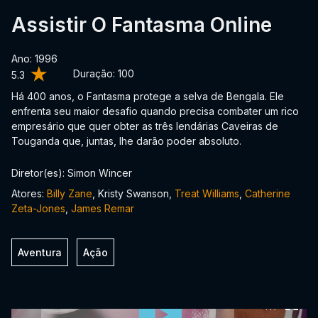
Assistir O Fantasma Online
Ano: 1996
Duração:
100
5.3
Há 400 anos, o Fantasma protege a selva de Bengala. Ele
enfrenta seu maior desafio quando precisa combater um rico
empresário que quer obter as três lendárias Caveiras de
Touganda que, juntas, lhe darão poder absoluto.
Diretor(es): Simon Wincer
Atores:
Billy Zane
, Kristy Swanson,
Treat Williams
,
Catherine
Zeta-Jones
,
James Remar
Aventura
Ação
0:00:00 /
0:00:00