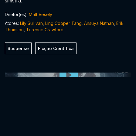
sinistra.
Diretor(es):
Matt Vesely
Atores:
Lily Sullivan
,
Ling Cooper Tang
,
Ansuya Nathan
,
Erik
Thomson
,
Terence Crawford
Suspense
Ficção Científica
0:00:00 /
0:00:00