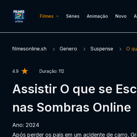
Filmes
Séries
Animação
Novo
A
filmesonline.sh
Genero
Suspense
O qu
4.9
Duração:
112
Assistir O que se Es
nas Sombras Online
Ano: 2024
Após perder os pais em um acidente de carro, G