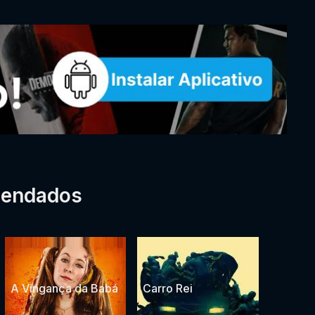
mendados
A Vingança da Babá
Carro Rei