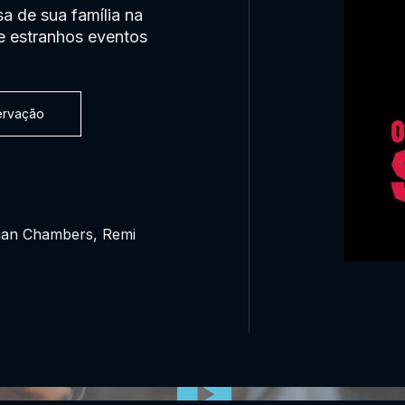
a de sua família na
e estranhos eventos
servação
Shan Chambers, Remi
0:00:00 /
0:00