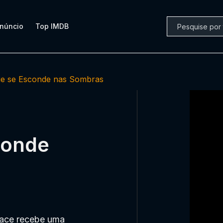
núncio
Top IMDB
e se Esconde nas Sombras
conde
race recebe uma