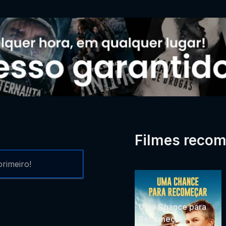
Filmes reco
rimeiro!
Uma Chance para
Recomeçar