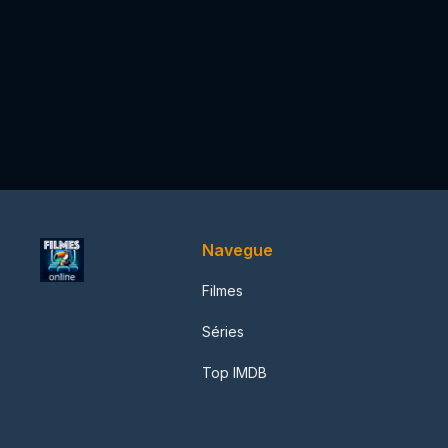
Navegue
Filmes
Séries
Top IMDB