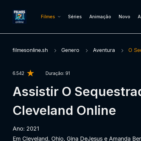
Filmes
Séries
Animação
Novo
A
filmesonline.sh
Genero
Aventura
O Se
6.542
Duração:
91
Assistir O Sequestra
Cleveland Online
Ano: 2021
Em Cleveland, Ohio, Gina DeJesus e Amanda Be