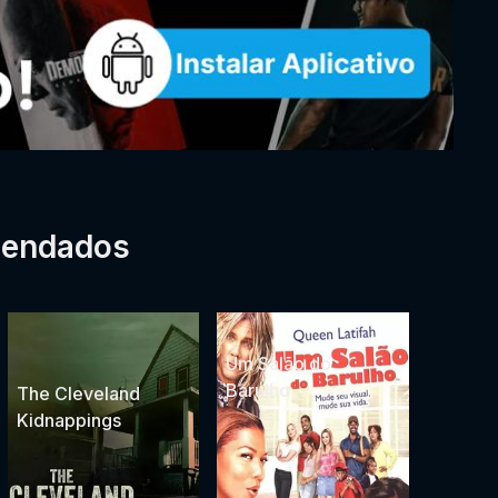
mendados
Um Salão do
Barulho
The Cleveland
Kidnappings