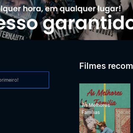
Filmes reco
rimeiro!
As Melhores
Famílias