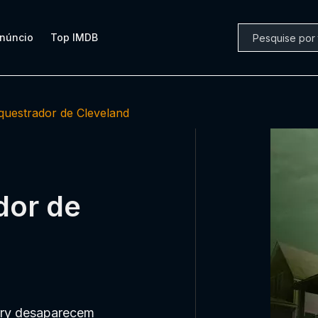
núncio
Top IMDB
questrador de Cleveland
dor de
rry desaparecem