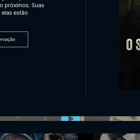
o próximos. Suas
 elas estão
servação
0:00:00 /
0:00