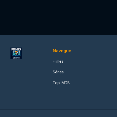
Navegue
Filmes
Séries
Top IMDB