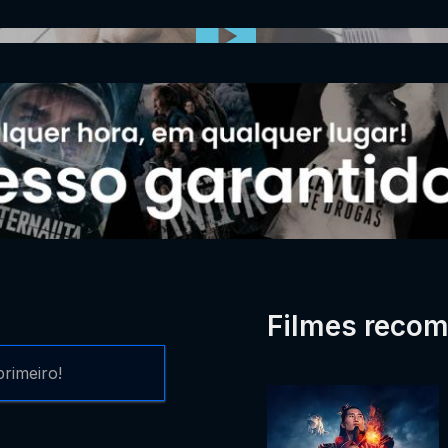
0:00:00 /
0:00
Filmes reco
rimeiro!