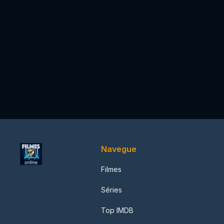
Navegue
Filmes
Séries
Top IMDB