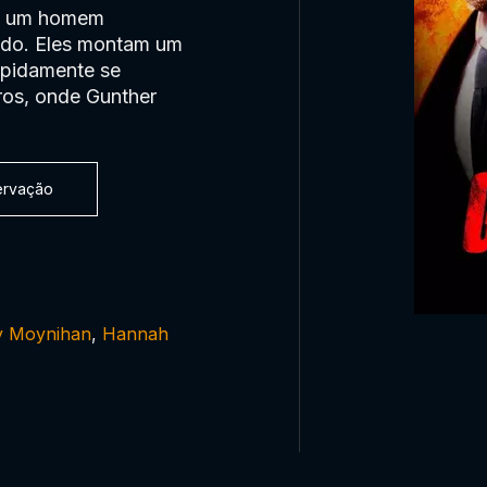
r, um homem
ndo. Eles montam um
apidamente se
ros, onde Gunther
servação
 Moynihan
,
Hannah