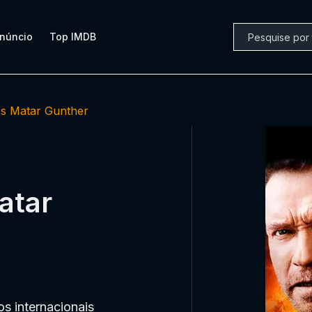
núncio
Top IMDB
s Matar Gunther
atar
os internacionais