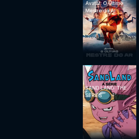
Avatar: O Último
Mestre do Ar
SAND LAND: THE
SERIES