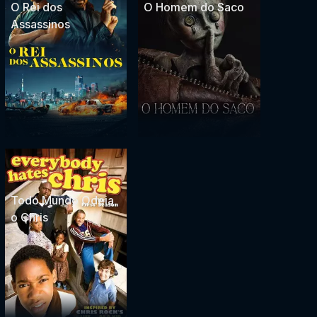
O Rei dos
O Homem do Saco
Assassinos
Todo Mundo Odeia
o Chris