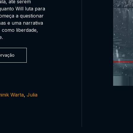
uila, até serem
uanto Will luta para
começa a questionar
sas e uma narrativa
 como liberdade,
e.
servação
inik Warta
,
Julia