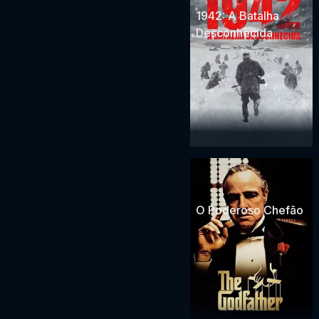
1942: A Batalha
Desconhecida
O Poderoso Chefão