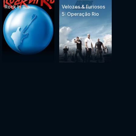
Rock In Rio
Velozes & Furiosos
5: Operação Rio