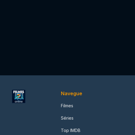
Navegue
Filmes
Séries
Top IMDB