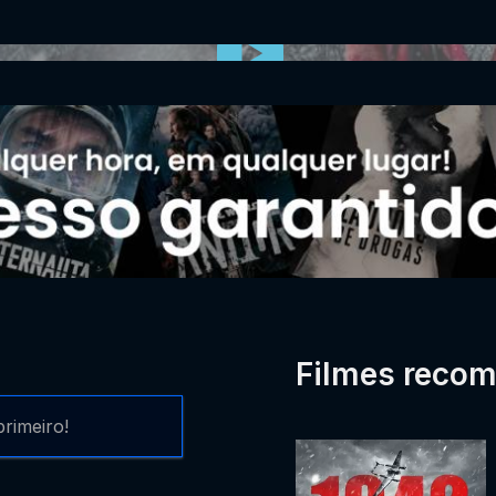
0:00:00 /
0:00
Filmes reco
rimeiro!