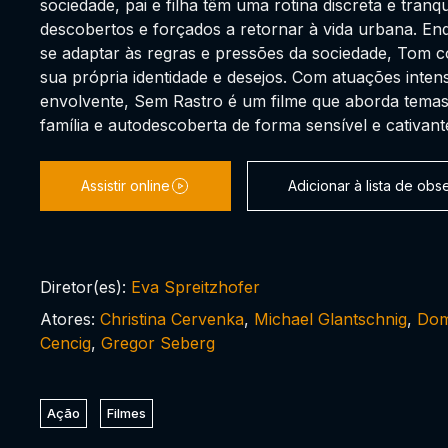
sociedade, pai e filha têm uma rotina discreta e tranq
descobertos e forçados a retornar à vida urbana. Enq
se adaptar às regras e pressões da sociedade, Tom 
sua própria identidade e desejos. Com atuações inten
envolvente, Sem Rastro é um filme que aborda temas
família e autodescoberta de forma sensível e cativant
Assistir online
Adicionar à lista de ob
Diretor(es):
Eva Spreitzhofer
Atores:
Christina Cervenka
,
Michael Glantschnig
,
Dom
Cencig
,
Gregor Seberg
Ação
Filmes