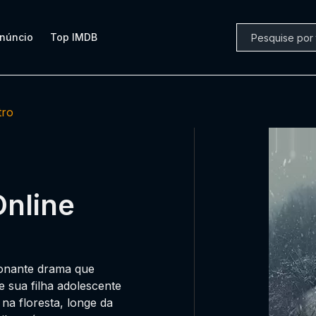
núncio
Top IMDB
tro
Online
ionante drama que
 e sua filha adolescente
a floresta, longe da