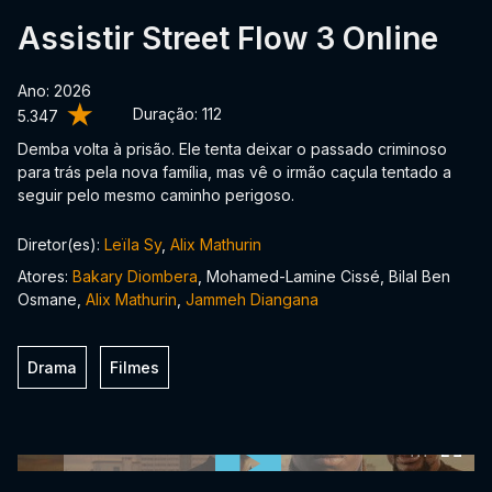
Assistir Street Flow 3 Online
Ano: 2026
Duração:
112
5.347
Demba volta à prisão. Ele tenta deixar o passado criminoso
para trás pela nova família, mas vê o irmão caçula tentado a
seguir pelo mesmo caminho perigoso.
Diretor(es):
Leïla Sy
,
Alix Mathurin
Atores:
Bakary Diombera
, Mohamed-Lamine Cissé, Bilal Ben
Osmane,
Alix Mathurin
,
Jammeh Diangana
Drama
Filmes
0:00:00 /
0:00:00