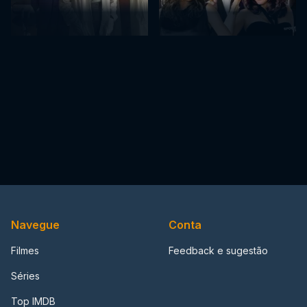
Navegue
Conta
Filmes
Feedback e sugestão
Séries
Top IMDB