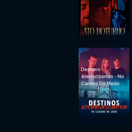
Destinos
Aterrorizantes - No
Camino Do Medo