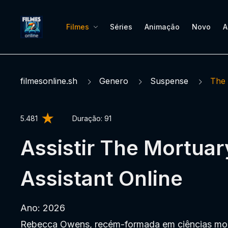
Filmes
Séries
Animação
Novo
A
filmesonline.sh
Genero
Suspense
The 
5.481
Duração:
91
Assistir The Mortuar
Assistant Online
Ano: 2026
Rebecca Owens, recém-formada em ciências mort