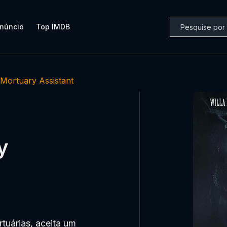
núncio
Top IMDB
Mortuary Assistant
y
uárias, aceita um