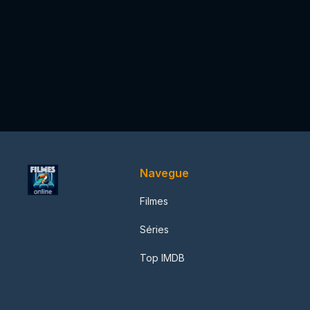
Navegue
Filmes
Séries
Top IMDB