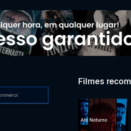
Filmes reco
rimeiro!
Ato Noturno