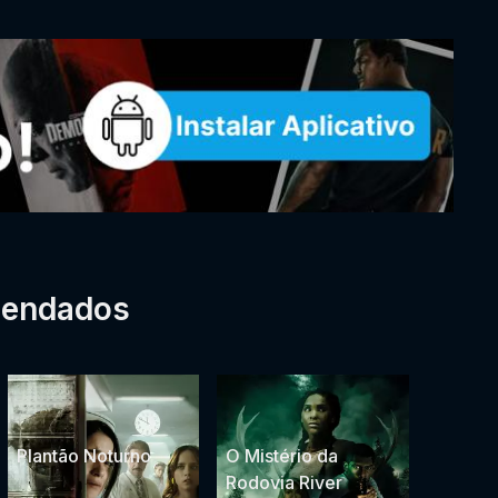
mendados
Plantão Noturno
O Mistério da
Rodovia River