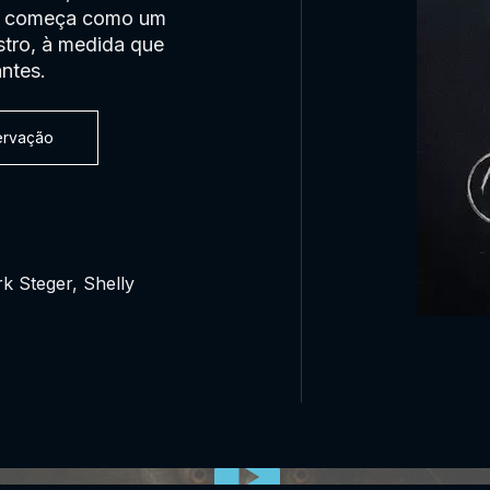
que começa como um
istro, à medida que
antes.
servação
rk Steger, Shelly
0:00:00 /
0:00