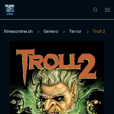
filmesonline.sh
Genero
Terror
Troll 2