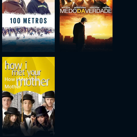
How I Met Your
Mother