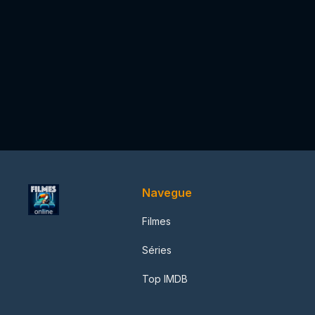
Navegue
Filmes
Séries
Top IMDB