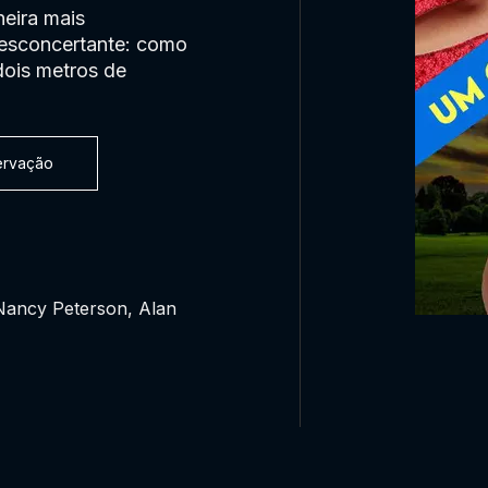
eira mais
esconcertante: como
dois metros de
servação
 Nancy Peterson, Alan
0:00:00 /
0:00