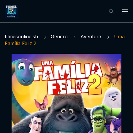
filmesonline.sh
Genero
Aventura
Uma
Família Feliz 2