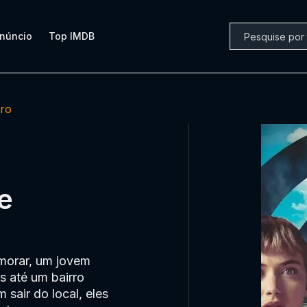
núncio
Top IMDB
iro
ne
 morar, um jovem
s até um bairro
 sair do local, eles