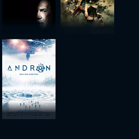
Andron: Labirinto
Negro