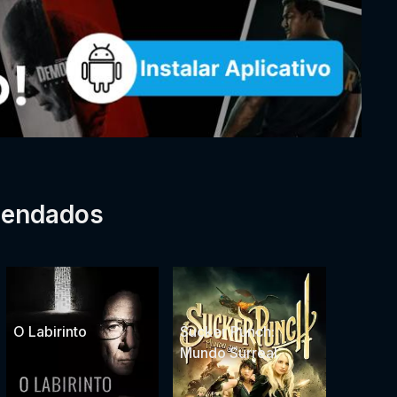
mendados
O Labirinto
Sucker Punch:
Mundo Surreal