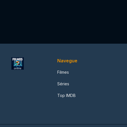
Navegue
Filmes
Séries
Top IMDB