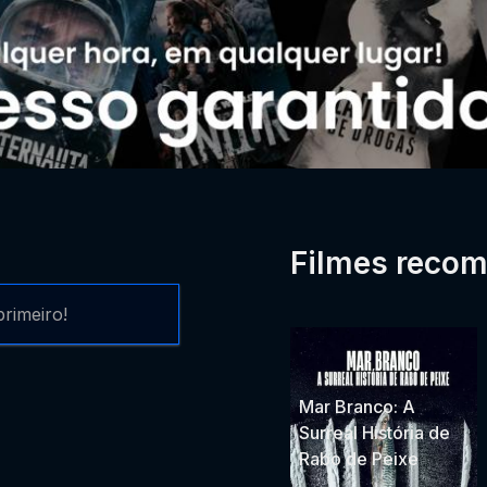
Filmes reco
rimeiro!
Mar Branco: A
Surreal História de
Rabo de Peixe