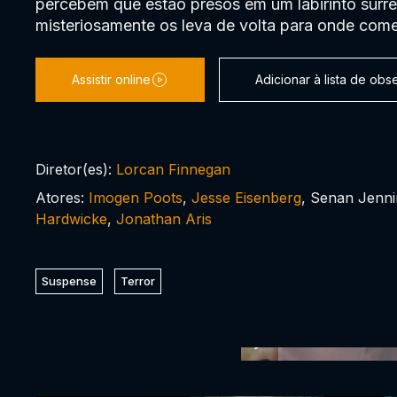
percebem que estão presos em um labirinto surre
misteriosamente os leva de volta para onde com
Assistir online
Adicionar à lista de ob
Diretor(es):
Lorcan Finnegan
Atores:
Imogen Poots
,
Jesse Eisenberg
, Senan Jenn
Hardwicke
,
Jonathan Aris
Suspense
Terror