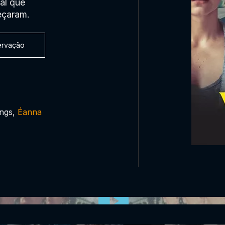
al que
eçaram.
servação
ings,
Éanna
0:00:00 /
0:00