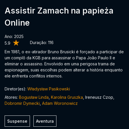
Assistir Zamach na papieża
Online
Ano: 2025
Duração:
116
5.9
Em 1981, o ex-atirador Bruno Brusicki é forçado a participar de
um complô da KGB para assassinar o Papa João Paulo II e
eliminar o assassino. Envolvido em uma perigosa trama de
espionagem, suas escolhas podem alterar a história enquanto
ele enfrenta conflitos internos.
Diretor(es):
Władysław Pasikowski
Atores:
Bogusław Linda
,
Karolina Gruszka
, Ireneusz Czop,
Dobromir Dymecki
,
Adam Woronowicz
Suspense
Aventura