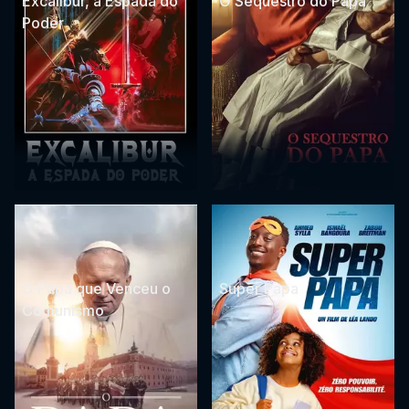
Excalibur, a Espada do
O Sequestro do Papa
Poder
O Papa que Venceu o
Super Papa
Comunismo