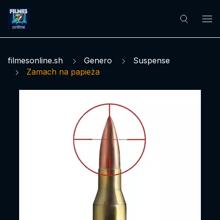
filmesonline.sh
Genero
Suspense
Zamach na papieża