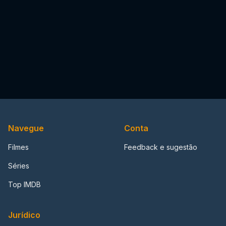
Navegue
Conta
Filmes
Feedback e sugestão
Séries
Top IMDB
Jurídico