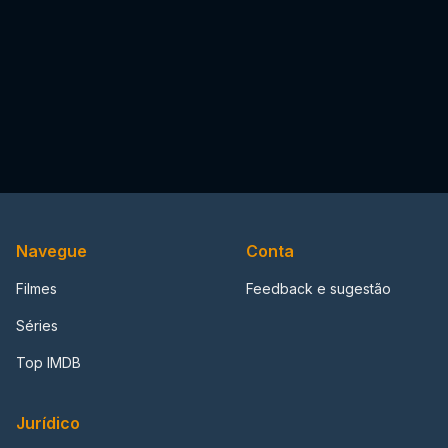
Navegue
Conta
Filmes
Feedback e sugestão
Séries
Top IMDB
Jurídico