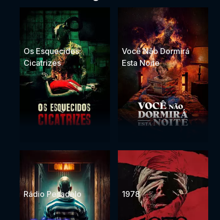
Os Esquecidos:
Você Não Dormirá
Cicatrizes
Esta Noite
Rádio Pesadelo
1978