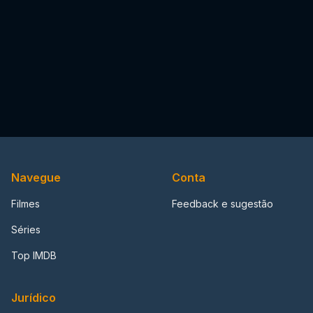
Navegue
Conta
Filmes
Feedback e sugestão
Séries
Top IMDB
Jurídico