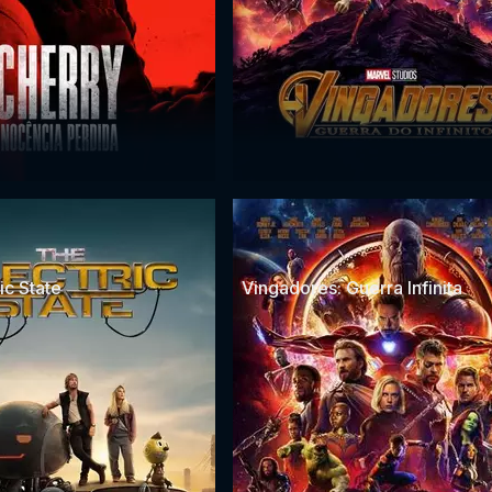
ic State
Vingadores: Guerra Infinita