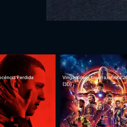
nocência Perdida
Vingadores - Guerra Infinita 2
(3D)