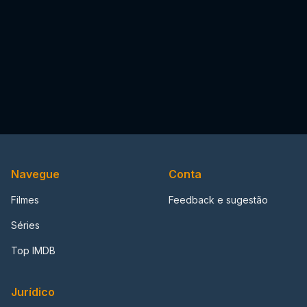
Navegue
Conta
Filmes
Feedback e sugestão
Séries
Top IMDB
Jurídico