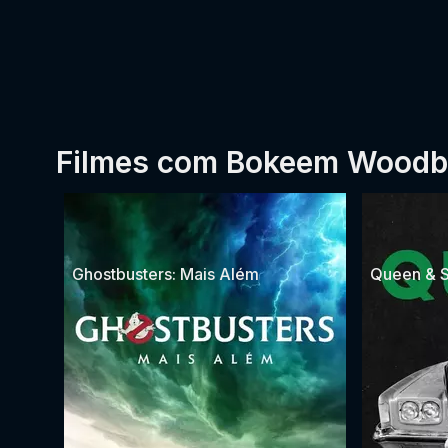
Filmes com Bokeem Woodb
Ghostbusters: Mais Além
Queen & S