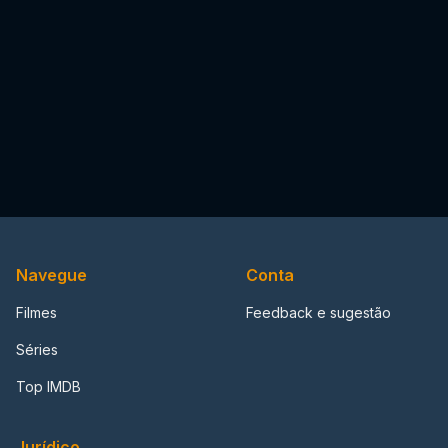
Navegue
Conta
Filmes
Feedback e sugestão
Séries
Top IMDB
Jurídico