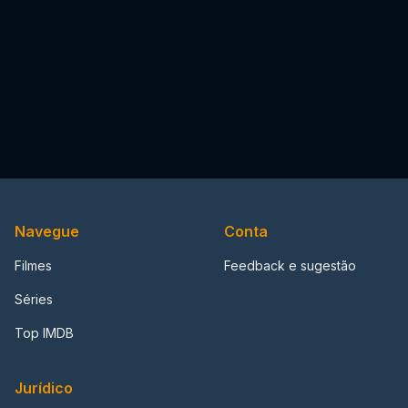
Navegue
Conta
Filmes
Feedback e sugestão
Séries
Top IMDB
Jurídico