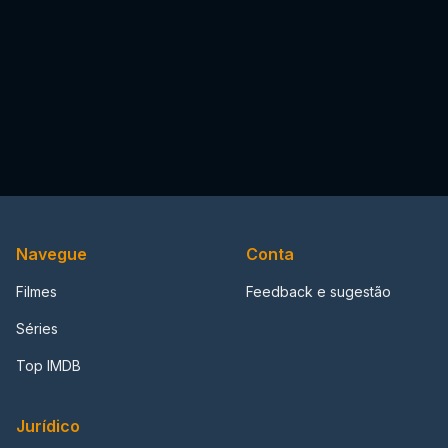
Navegue
Conta
Filmes
Feedback e sugestão
Séries
Top IMDB
Jurídico