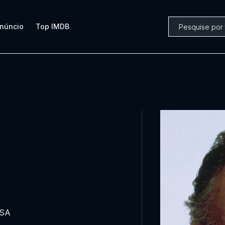
núncio
Top IMDB
USA