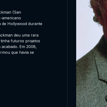
ckman (San
te-americano
a de Hollywood durante
r
Hackman deu uma rara
tinha futuros projetos
ia acabado. Em 2008,
irmou que havia se