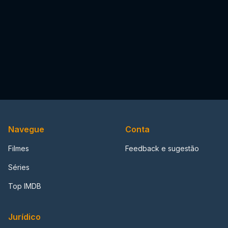
Navegue
Conta
Filmes
Feedback e sugestão
Séries
Top IMDB
Jurídico