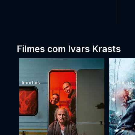
Filmes com Ivars Krasts
Imortais
A Outra F