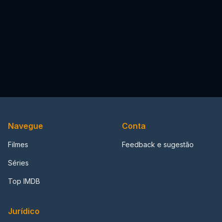
Navegue
Conta
Filmes
Feedback e sugestão
Séries
Top IMDB
Jurídico