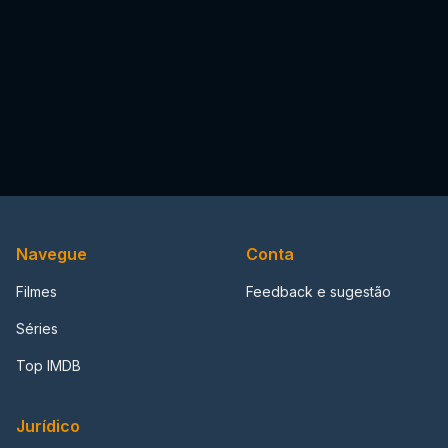
Navegue
Conta
Filmes
Feedback e sugestão
Séries
Top IMDB
Jurídico