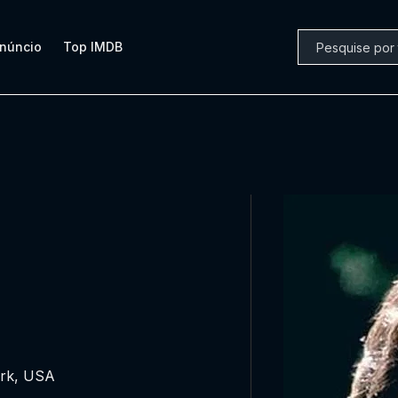
núncio
Top IMDB
ork, USA