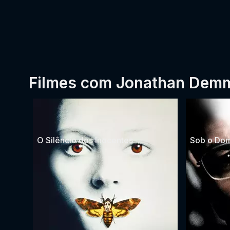
Filmes com Jonathan Dem
O Silêncio dos Inocentes
Sob o Dom