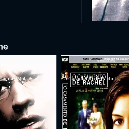
me
ínio do Mal
O Casamento de Rachel