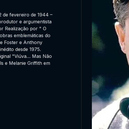
 de fevereiro de 1944 –
 produtor e argumentista
r Realização por " O
s obras emblemáticas do
e Foster e Anthony
inédito desde 1975.
riginal "Viúva… Mas Não
s e Melanie Griffith em