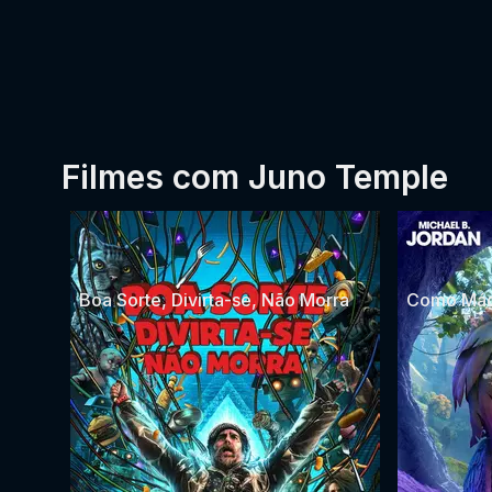
Filmes com Juno Temple
Boa Sorte, Divirta-se, Não Morra
Como Mág