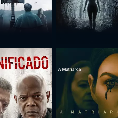
o
A Matriarca