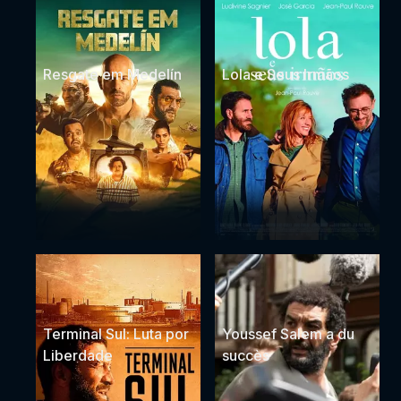
Resgate em Medelín
Lola e Seus Irmãos
Terminal Sul: Luta por
Youssef Salem a du
Liberdade
succès